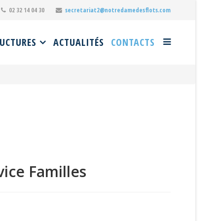
02 32 14 04 30
secretariat2@notredamedesflots.com
UCTURES
ACTUALITÉS
CONTACTS
ice Familles